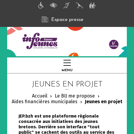
A
l
l
e
Espace presse
r
a
u
c
o
n
t
e
n
MENU
FERMER
u
p
JEUNES EN PROJET
r
i
n
Accueil
Le BIJ me propose
c
Aides financières municipales
Jeunes en projet
i
p
a
JEP.bzh est
une plateforme régionale
l
consacrée aux initiatives des jeunes
bretons
. Derrière son
interface "tout
public"
se cachent des
outils au service des