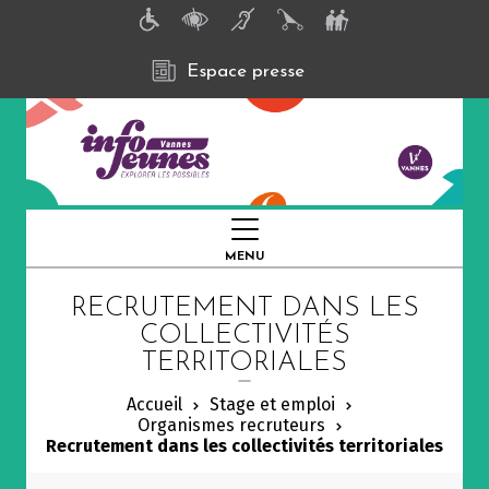
A
l
l
e
Espace presse
r
a
u
c
o
n
t
e
n
MENU
FERMER
u
p
RECRUTEMENT DANS LES
r
i
COLLECTIVITÉS
n
TERRITORIALES
c
i
p
Accueil
Stage et emploi
a
Organismes recruteurs
l
Recrutement dans les collectivités territoriales