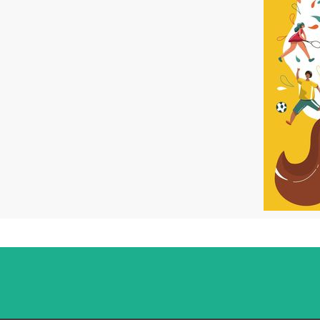
Allow
ShareThis is disabled.