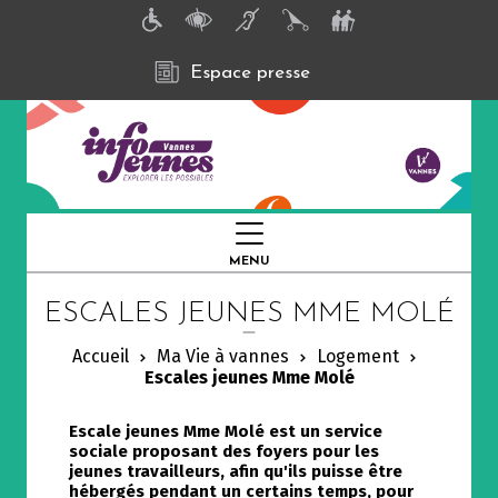
A
l
l
e
Espace presse
r
a
u
c
o
n
t
e
n
MENU
FERMER
u
p
ESCALES JEUNES MME MOLÉ
r
i
n
Accueil
Ma Vie à vannes
Logement
c
Escales jeunes Mme Molé
i
p
a
Escale jeunes Mme Molé est un service
l
sociale proposant des foyers pour les
jeunes travailleurs, afin qu'ils puisse être
hébergés pendant un certains temps, pour