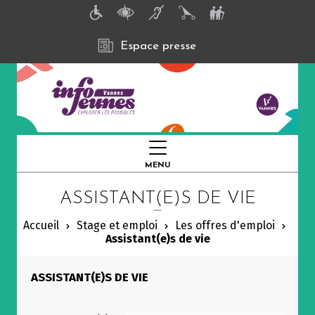
A
l
l
e
Espace presse
r
a
u
c
o
n
t
e
n
MENU
FERMER
u
p
ASSISTANT(E)S DE VIE
r
i
n
Accueil
Stage et emploi
Les offres d'emploi
c
Assistant(e)s de vie
i
p
a
ASSISTANT(E)S DE VIE
l