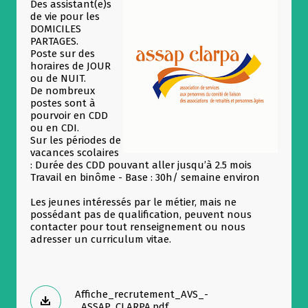
Des assistant(e)s
de vie pour les
DOMICILES
PARTAGES.
Poste sur des
horaires de JOUR
ou de NUIT.
De nombreux
postes sont à
pourvoir en CDD
ou en CDI.
Sur les périodes de
vacances scolaires
: Durée des CDD pouvant aller jusqu’à 2.5 mois
Travail en binôme - Base : 30h/ semaine environ
Les jeunes intéressés par le métier, mais ne
possédant pas de qualification, peuvent nous
contacter pour tout renseignement ou nous
adresser un curriculum vitae.
Allow
ShareThis is disabled.
Affiche_recrutement_AVS_-
_ASSAP_CLARPA.pdf