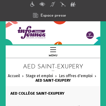
A
l
l
e
Espace presse
r
a
u
c
o
n
t
e
n
MENU
FERMER
u
p
AED SAINT-EXUPERY
r
i
n
Accueil
Stage et emploi
Les offres d'emploi
c
AED SAINT-EXUPERY
i
p
a
AED COLLÈGE SAINT-EXUPERY
l