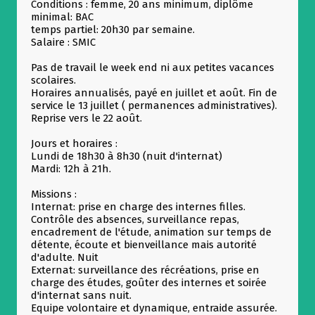
Conditions : femme, 20 ans minimum, diplôme
minimal: BAC
temps partiel: 20h30 par semaine.
Salaire : SMIC
Pas de travail le week end ni aux petites vacances
scolaires.
Horaires annualisés, payé en juillet et août. Fin de
service le 13 juillet ( permanences administratives).
Reprise vers le 22 août.
Jours et horaires :
Lundi de 18h30 à 8h30 (nuit d'internat)
Mardi: 12h à 21h.
Missions :
Internat: prise en charge des internes filles.
Contrôle des absences, surveillance repas,
encadrement de l'étude, animation sur temps de
détente, écoute et bienveillance mais autorité
d'adulte. Nuit
Externat: surveillance des récréations, prise en
charge des études, goûter des internes et soirée
d'internat sans nuit.
Allow
ShareThis is disabled.
Equipe volontaire et dynamique, entraide assurée.